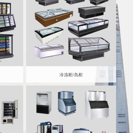
冷冻柜/岛柜