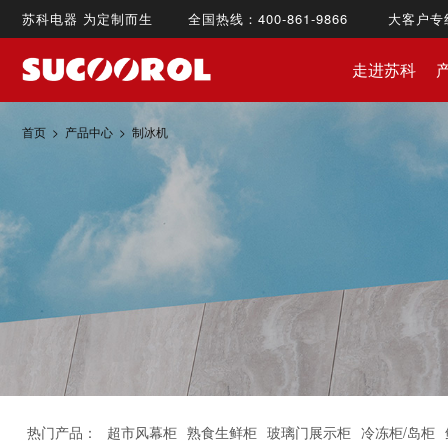
苏科电器 为定制而生 全国热线：400-861-9866 大客户专线：1
走进苏科
首页
>
产品中心
>
制冰机
热门产品：
超市风幕柜
熟食生鲜柜
玻璃门展示柜
冷冻柜/岛柜