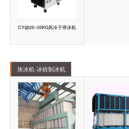
CY@25~35KG风冷子弹冰机
块冰机-冰砖制冰机