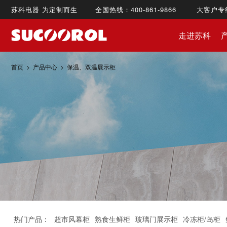
苏科电器 为定制而生 全国热线：400-861-9866 大客户专线：1
走进苏科
首页
>
产品中心
>
保温、双温展示柜
热门产品：
超市风幕柜
熟食生鲜柜
玻璃门展示柜
冷冻柜/岛柜