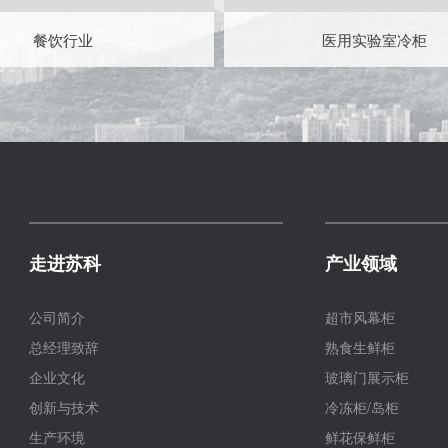
餐饮行业
医用实验室冷柜
走进苏科
产业领域
公司简介
超市风幕柜
总经理致辞
熟食生鲜柜
企业文化
玻璃门展示柜
创新与技术
冷冻柜/岛柜
生产环境
鲜花保鲜柜