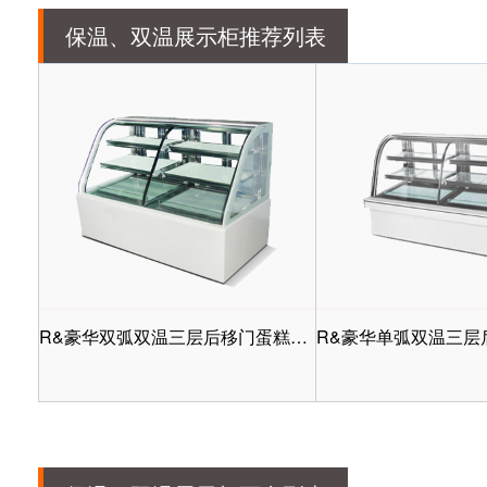
保温、双温展示柜推荐列表
R&豪华双弧双温三层后移门蛋糕展示柜