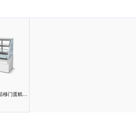
R&豪华单弧双温三层后移门蛋糕展示柜