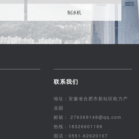
制冰机
联系我们
地址：安徽省合肥市新站区欧力产
业园
邮箱： 276369148@qq.com
热线：18326601188
固话：0551-62620107