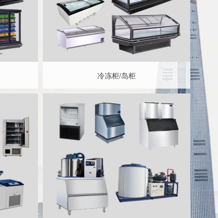
冷冻柜/岛柜